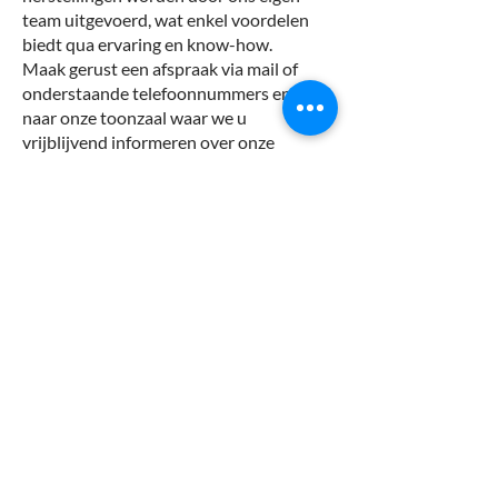
team uitgevoerd, wat enkel voordelen
biedt qua ervaring en know-how.
Maak gerust een afspraak via mail of
onderstaande telefoonnummers en kom
naar onze toonzaal waar we u
vrijblijvend informeren over onze
producten en diensten.
BV De Coster-Van
Mileghem
Plaatsing, herstelling en automatisatie
van rolluiken, poorten en zonwering. Uw
garantie voor kwaliteit en
klantvriendelijkheid.
Contacteer Ons